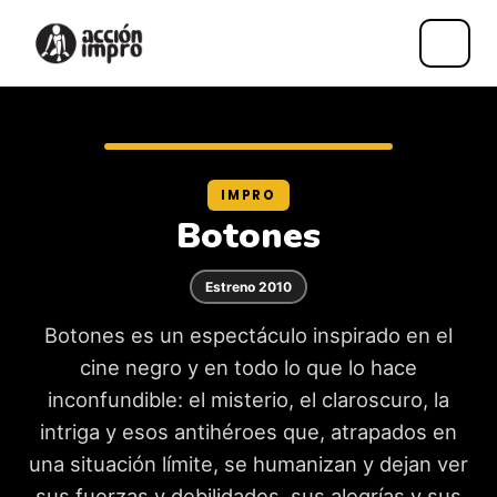
Saltar
al
contenido
IMPRO
Botones
Estreno 2010
Botones es un espectáculo inspirado en el
cine negro y en todo lo que lo hace
inconfundible: el misterio, el claroscuro, la
intriga y esos antihéroes que, atrapados en
una situación límite, se humanizan y dejan ver
sus fuerzas y debilidades, sus alegrías y sus