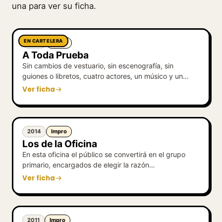
una para ver su ficha.
EN CARTELERA
2001
Impro
A Toda Prueba
Sin cambios de vestuario, sin escenografía, sin
guiones o libretos, cuatro actores, un músico y un…
Ver ficha
2014
Impro
Los de la Oficina
En esta oficina el público se convertirá en el grupo
primario, encargados de elegir la razón…
Ver ficha
2011
Impro