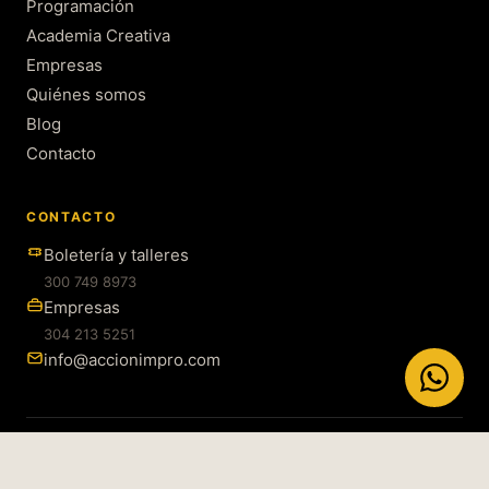
Programación
Academia Creativa
Empresas
Quiénes somos
Blog
Contacto
CONTACTO
Boletería y talleres
300 749 8973
Empresas
304 213 5251
info@accionimpro.com
© 2026 Acción Impro · Todos los «sí» reservados.
Política de tratamiento de datos
Medellín · Colombia