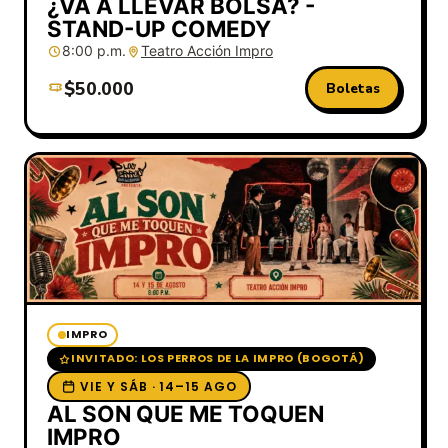
¿VA A LLEVAR BOLSA? -
STAND-UP COMEDY
8:00 p.m.
Teatro Acción Impro
$50.000
Boletas
IMPRO
INVITADO: LOS PERROS DE LA IMPRO (BOGOTÁ)
VIE Y SÁB · 14–15 AGO
AL SON QUE ME TOQUEN
IMPRO