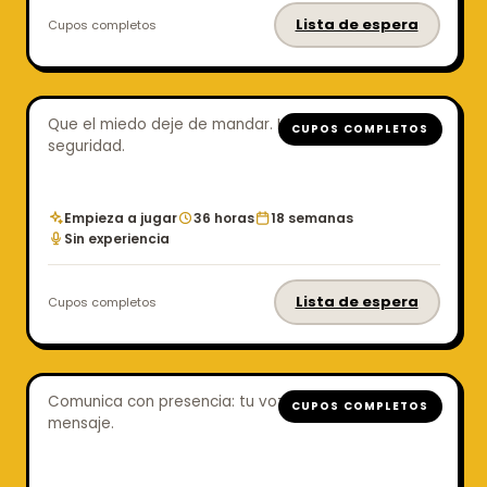
Lista de espera
Cupos completos
Miedo Escénico
Que el miedo deje de mandar. Habla y exponte con
CUPOS COMPLETOS
seguridad.
Empieza a jugar
36 horas
18 semanas
Sin experiencia
Lista de espera
Cupos completos
Oratoria y Comunicación
Comunica con presencia: tu voz, tu cuerpo y tu
CUPOS COMPLETOS
mensaje.