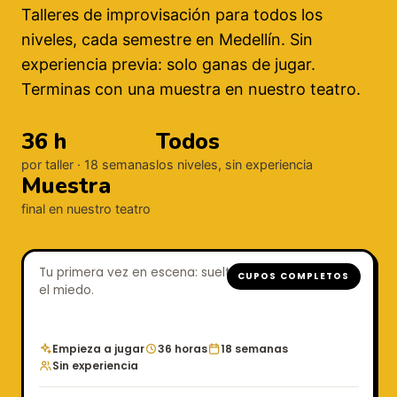
Talleres de improvisación para todos los
niveles, cada semestre en Medellín. Sin
experiencia previa: solo ganas de jugar.
Terminas con una muestra en nuestro teatro.
36 h
Todos
por taller · 18 semanas
los niveles, sin experiencia
Muestra
final en nuestro teatro
Introducción a la Impro
Tu primera vez en escena: suelta el cuerpo, la voz y
CUPOS COMPLETOS
el miedo.
Empieza a jugar
36 horas
18 semanas
Sin experiencia