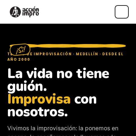
Saltar
al
contenido
¡Sí!
TEATRO DE IMPROVISACIÓN · MEDELLÍN · DESDE EL
AÑO 2000
La vida no tiene
guión.
I
m
p
r
o
v
i
s
a
con
nosotros.
Vivimos la improvisación: la ponemos en