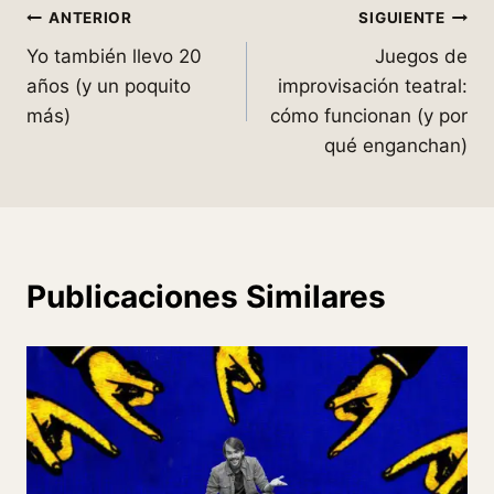
Navegación
ANTERIOR
SIGUIENTE
Yo también llevo 20
Juegos de
de
años (y un poquito
improvisación teatral:
entradas
más)
cómo funcionan (y por
qué enganchan)
Publicaciones Similares